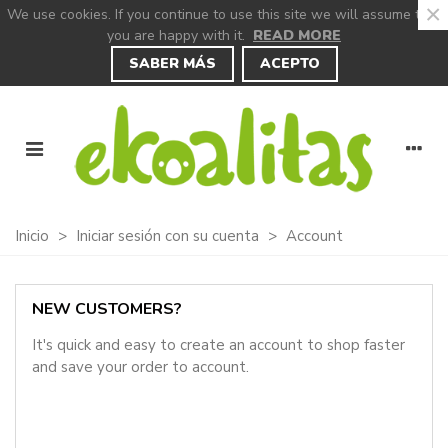
×
We use cookies. If you continue to use this site we will assume that
you are happy with it.
READ MORE
SABER MÁS
ACEPTO
Inicio
>
Iniciar sesión con su cuenta
>
Account
NEW CUSTOMERS?
It's quick and easy to create an account to shop faster
and save your order to account.