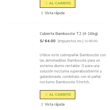
AL CARRITO
Vista rápida
Cubierta Bamboozle T2 (4-16kg)
S/ 64.00
(impuestos inc.)
S/ 80.00
-20%
Utilice este cubrepañal Bamboozle con
las almohadillas Bamboozle para un
sistema diurno rentable. O para una
solución nocturna superabsorbente y
galardonada, combínalo con el pañal
nocturno Bamboozle Stretch...
AL CARRITO
Vista rápida