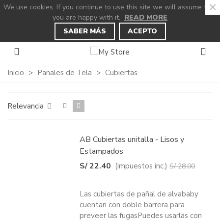
×
We use cookies. If you continue to use this site we will assume that
you are happy with it.
READ MORE
×
×
×
×
Añadir a la lista de deseos
((title))
((modalTitle))
Iniciar sesión
SABER MÁS
ACEPTO
((confirmMessage))
Debe iniciar sesión para guardar productos en
((label))
su lista de deseos.
add_circle_outline
Create new list
Inicio
>
Pañales de Tela
>
Cubiertas
((cancelText))
((modalDeleteText))
((loginText))
((cancelText))
Relevancia
((cancelText))
((createText))
AB Cubiertas unitalla - Lisos y
Estampados
S/ 22.40
(impuestos inc.)
S/ 28.00
-20%
Las cubiertas de pañal de alvababy
cuentan con doble barrera para
preveer las fugasPuedes usarlas con