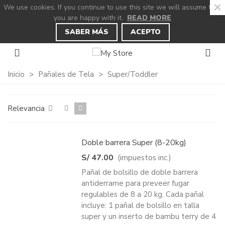
×
We use cookies. If you continue to use this site we will assume that
you are happy with it.
READ MORE
×
×
×
×
Añadir a la lista de deseos
((title))
((modalTitle))
Iniciar sesión
SABER MÁS
ACEPTO
((confirmMessage))
Debe iniciar sesión para guardar productos en
((label))
su lista de deseos.
add_circle_outline
Create new list
Inicio
>
Pañales de Tela
>
Super/Toddler
((cancelText))
((modalDeleteText))
((loginText))
((cancelText))
Relevancia
((cancelText))
((createText))
Doble barrera Super (8-20kg)
S/ 47.00
(impuestos inc.)
Pañal de bolsillo de doble barrera
antiderrame para preveer fugar
regulables de 8 a 20 kg. Cada pañal
incluye: 1 pañal de bolsillo en talla
super y un inserto de bambu terry de 4